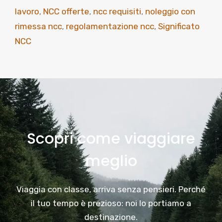
lavoro
,
NCC offerte
,
ncc requisiti
,
noleggio con
rimessa ncc
,
regolamentazione ncc
,
Significato
NCC
Scopri come viaggiare
meglio
Viaggia con classe, arriva senza pensieri. Perché
il tuo tempo è prezioso: noi lo portiamo a
destinazione.