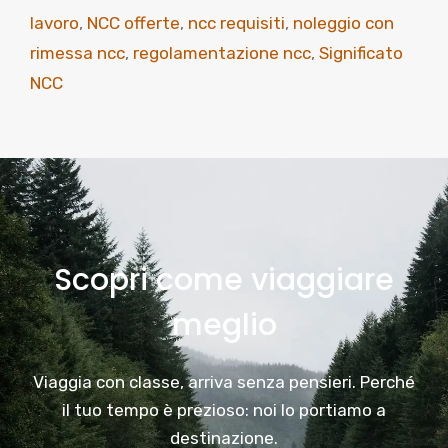
lavoro
,
NCC offerte
,
ncc requisiti
,
noleggio con
rimessa ncc
,
regolamentazione ncc
,
Significato
NCC
Scopri come viaggiare
meglio
Viaggia con classe, arriva senza pensieri. Perché
il tuo tempo è prezioso: noi lo portiamo a
destinazione.