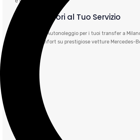
è un valore sacro…”
I Nostri Valori al Tuo Servizio
“Affidati a TS Autonoleggio per i tuoi transfer a Mila
massimo comfort su prestigiose vetture Mercedes-Benz