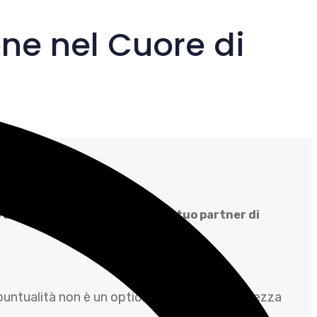
one nel Cuore di
 Lusso
n servizio di trasporto, ma il tuo partner di
untualità non è un optional e che la riservatezza