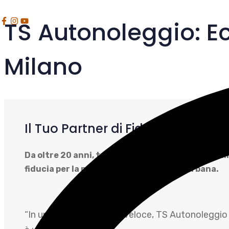
TS Autonoleggio: Ec
Vai
al
contenuto
Milano
Il Tuo Partner di Fiducia per il 
Da oltre 20 anni, trasformiamo ogni tuo spostame
fiducia per la mobilità urbana ed extraurbana.
“In un mondo che corre veloce, TS Autonoleggio si