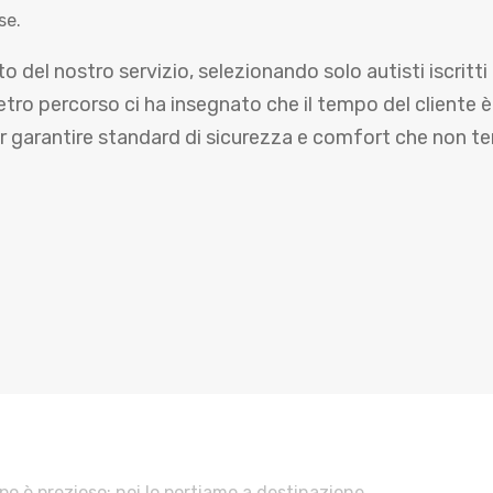
se.
del nostro servizio, selezionando solo autisti iscritti a
etro percorso ci ha insegnato che il tempo del cliente è 
garantire standard di sicurezza e comfort che non t
po è prezioso: noi lo portiamo a destinazione.