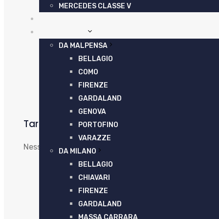
MERCEDES CLASSE V
PREZZI
TOUR PRIVATI
DA MALPENSA
BELLAGIO
COMO
FIRENZE
GARDALAND
GENOVA
Tariffe Fisse e Trasparenti
PORTOFINO
VARAZZE
Nessuna sorpresa. Il prezzo concordato in fase di pre
DA MILANO
BELLAGIO
CHIAVARI
FIRENZE
GARDALAND
MASSA CARRARA