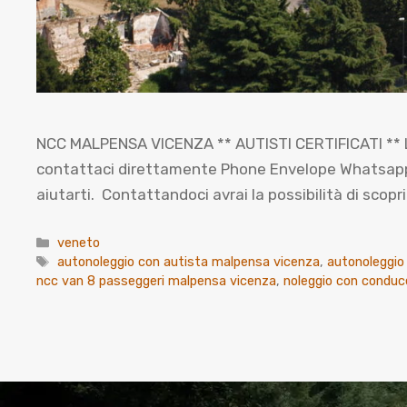
NCC MALPENSA VICENZA ** AUTISTI CERTIFICATI ** L
contattaci direttamente Phone Envelope Whatsapp Co
aiutarti. Contattandoci avrai la possibilità di sco
Categorie
veneto
Tag
autonoleggio con autista malpensa vicenza
,
autonoleggio
ncc van 8 passeggeri malpensa vicenza
,
noleggio con condu