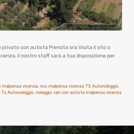
vato con autista Prenota ora Visita il sito o
nza, il nostro staff sarà a tua disposizione per
c malpensa vicenza
,
ncc malpensa vicenza TS Autonoleggio
,
 Ts Autonoleggio
,
noleggio van con autista malpensa vicenza