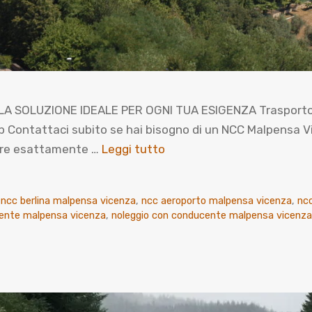
A SOLUZIONE IDEALE PER OGNI TUA ESIGENZA Trasporto pri
ntattaci subito se hai bisogno di un NCC Malpensa Vice
prire esattamente …
Leggi tutto
 ncc berlina malpensa vicenza
,
ncc aeroporto malpensa vicenza
,
nc
cente malpensa vicenza
,
noleggio con conducente malpensa vicenza