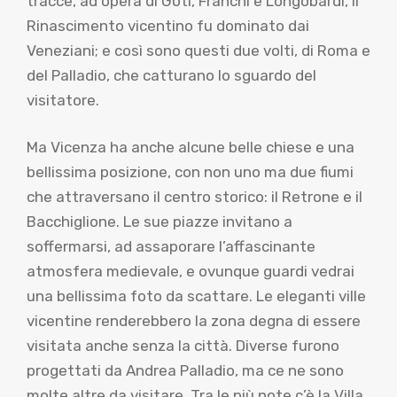
tracce, ad opera di Goti, Franchi e Longobardi, il
Rinascimento vicentino fu dominato dai
Veneziani; e così sono questi due volti, di Roma e
del Palladio, che catturano lo sguardo del
visitatore.
Ma Vicenza ha anche alcune belle chiese e una
bellissima posizione, con non uno ma due fiumi
che attraversano il centro storico: il Retrone e il
Bacchiglione. Le sue piazze invitano a
soffermarsi, ad assaporare l’affascinante
atmosfera medievale, e ovunque guardi vedrai
una bellissima foto da scattare. Le eleganti ville
vicentine renderebbero la zona degna di essere
visitata anche senza la città. Diverse furono
progettati da Andrea Palladio, ma ce ne sono
molte altre da visitare. Tra le più note c’è la Villa