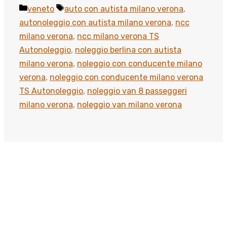
Categorie
Tag
veneto
auto con autista milano verona
,
autonoleggio con autista milano verona
,
ncc
milano verona
,
ncc milano verona TS
Autonoleggio
,
noleggio berlina con autista
milano verona
,
noleggio con conducente milano
verona
,
noleggio con conducente milano verona
TS Autonoleggio
,
noleggio van 8 passeggeri
milano verona
,
noleggio van milano verona
Scopri come viaggiare