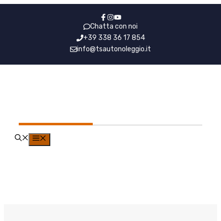
Vai
al
Chatta con noi
contenuto
+39 338 36 17 854
info@tsautonoleggio.it
NCC Milano Verona
MENU