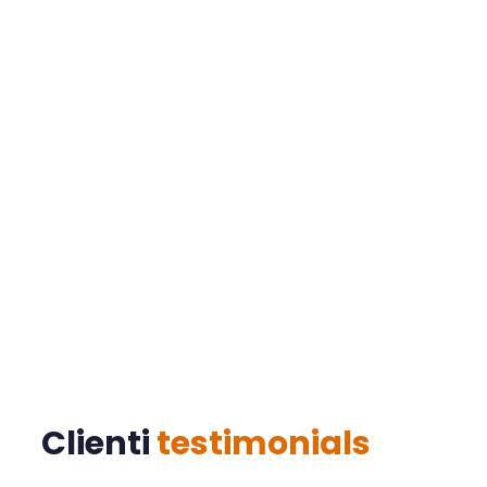
meglio
Viaggia con classe, arriva senza pensieri. Perché
il tuo tempo è prezioso: noi lo portiamo a
destinazione.
+39 338 36 17 854
Clienti
testimonials