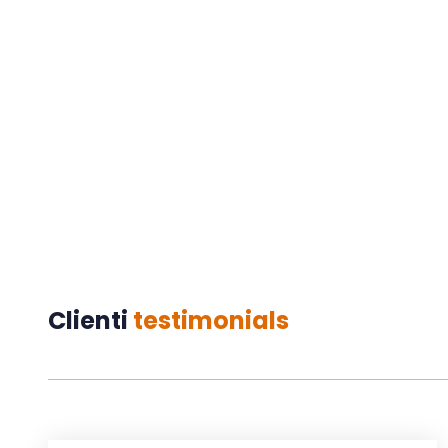
Viaggia con classe, arriva senza pensieri. Perché il tu
portiamo a destinazione.
Clienti
testimonials