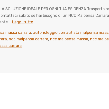
SOLUZIONE IDEALE PER OGNI TUA ESIGENZA Trasporto privato
attaci subito se hai bisogno di un NCC Malpensa Carrara, il
mente …
Leggi tutto
nsa massa carrara
,
autonoleggio con autista malpensa massa
rara
,
ncc malpensa carrara
,
ncc malpensa massa
,
ncc malpe
ssa carrara