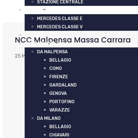
STAZIONE CENTRALE
FLOTTA
MERCEDES CLASSE E
MERCEDES CLASSE V
PREZZI
NCC Malpensa Massa Carrara
TOUR PRIVATI
DA MALPENSA
25 Maggio 2025
21 Luglio 2021
di
Liviana Molteni
BELLAGIO
COMO
FIRENZE
GARDALAND
GENOVA
PORTOFINO
VARAZZE
DA MILANO
BELLAGIO
CHIAVARI