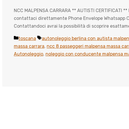
NCC MALPENSA CARRARA ** AUTISTI CERTIFICATI ** LA 
contattaci direttamente Phone Envelope Whatsapp Cont
Contattandoci avrai la possibilità di scoprire esatta
Categorie
Tag
toscana
autonoleggio berlina con autista malpe
massa carrara
,
ncc 8 passeggeri malpensa massa car
Autonoleggio
,
noleggio con conducente malpensa ma
Scopri come viaggiare meglio