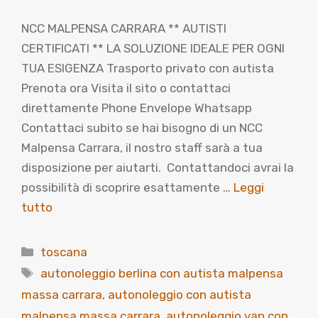
NCC MALPENSA CARRARA ** AUTISTI
CERTIFICATI ** LA SOLUZIONE IDEALE PER OGNI
TUA ESIGENZA Trasporto privato con autista
Prenota ora Visita il sito o contattaci
direttamente Phone Envelope Whatsapp
Contattaci subito se hai bisogno di un NCC
Malpensa Carrara, il nostro staff sarà a tua
disposizione per aiutarti. Contattandoci avrai la
possibilità di scoprire esattamente …
Leggi
tutto
Categorie
toscana
Tag
autonoleggio berlina con autista malpensa
massa carrara
,
autonoleggio con autista
malpensa massa carrara
,
autonoleggio van con