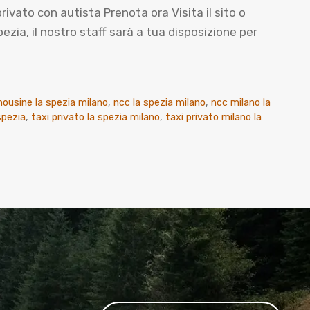
ato con autista Prenota ora Visita il sito o
ia, il nostro staff sarà a tua disposizione per
mousine la spezia milano
,
ncc la spezia milano
,
ncc milano la
spezia
,
taxi privato la spezia milano
,
taxi privato milano la