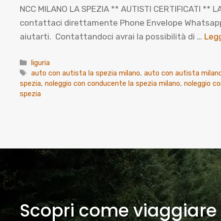
NCC MILANO LA SPEZIA ** AUTISTI CERTIFICATI ** LA
contattaci direttamente Phone Envelope Whatsapp Co
aiutarti. Contattandoci avrai la possibilità di …
Legg
Categorie
liguria
Tag
auto con autista la spezia milano
,
auto con autista milano
spezia
,
noleggio con conducente la spezia milano
,
noleggio c
spezia
Scopri come viaggiare