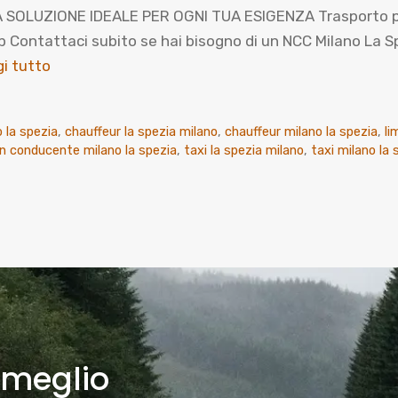
 SOLUZIONE IDEALE PER OGNI TUA ESIGENZA Trasporto priv
ntattaci subito se hai bisogno di un NCC Milano La Spez
i tutto
 la spezia
,
chauffeur la spezia milano
,
chauffeur milano la spezia
,
li
on conducente milano la spezia
,
taxi la spezia milano
,
taxi milano la 
 meglio