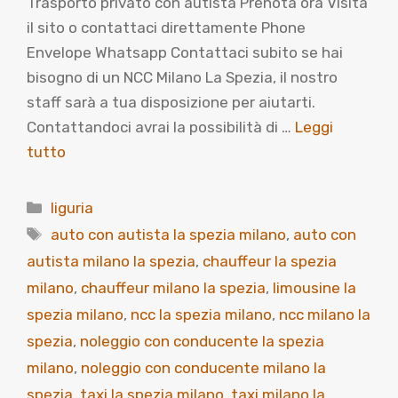
Trasporto privato con autista Prenota ora Visita
il sito o contattaci direttamente Phone
Envelope Whatsapp Contattaci subito se hai
bisogno di un NCC Milano La Spezia, il nostro
staff sarà a tua disposizione per aiutarti.
Contattandoci avrai la possibilità di …
Leggi
tutto
Categorie
liguria
Tag
auto con autista la spezia milano
,
auto con
autista milano la spezia
,
chauffeur la spezia
milano
,
chauffeur milano la spezia
,
limousine la
spezia milano
,
ncc la spezia milano
,
ncc milano la
spezia
,
noleggio con conducente la spezia
milano
,
noleggio con conducente milano la
spezia
,
taxi la spezia milano
,
taxi milano la