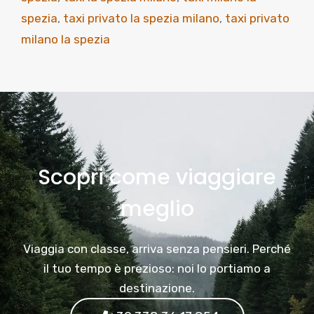
spezia
,
taxi privato la spezia milano
,
taxi privato
milano la spezia
Scopri come viaggiare
meglio
Viaggia con classe, arriva senza pensieri. Perché
il tuo tempo è prezioso: noi lo portiamo a
destinazione.