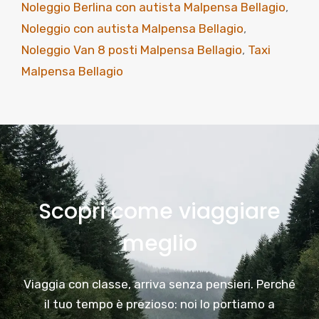
Noleggio Berlina con autista Malpensa Bellagio
,
Noleggio con autista Malpensa Bellagio
,
Noleggio Van 8 posti Malpensa Bellagio
,
Taxi
Malpensa Bellagio
Scopri come viaggiare
meglio
Viaggia con classe, arriva senza pensieri. Perché
il tuo tempo è prezioso: noi lo portiamo a