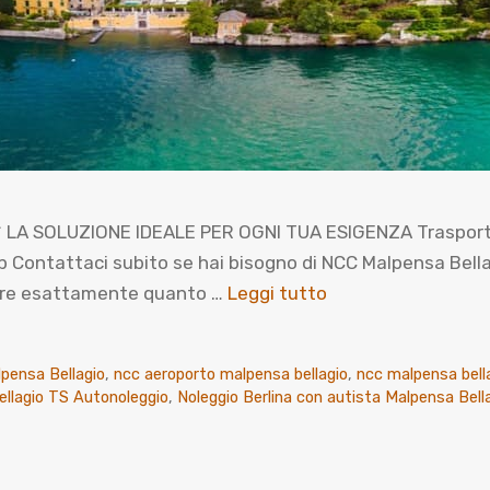
LA SOLUZIONE IDEALE PER OGNI TUA ESIGENZA Trasporto pr
ntattaci subito se hai bisogno di NCC Malpensa Bellagio
prire esattamente quanto …
Leggi tutto
pensa Bellagio
,
ncc aeroporto malpensa bellagio
,
ncc malpensa bell
llagio TS Autonoleggio
,
Noleggio Berlina con autista Malpensa Bell