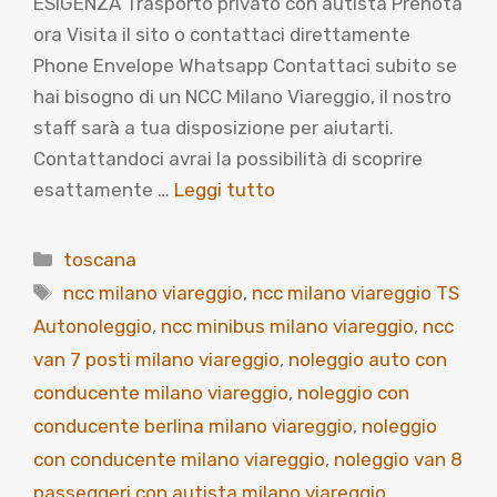
ESIGENZA Trasporto privato con autista Prenota
ora Visita il sito o contattaci direttamente
Phone Envelope Whatsapp Contattaci subito se
hai bisogno di un NCC Milano Viareggio, il nostro
staff sarà a tua disposizione per aiutarti.
Contattandoci avrai la possibilità di scoprire
esattamente …
Leggi tutto
Categorie
toscana
Tag
ncc milano viareggio
,
ncc milano viareggio TS
Autonoleggio
,
ncc minibus milano viareggio
,
ncc
van 7 posti milano viareggio
,
noleggio auto con
conducente milano viareggio
,
noleggio con
conducente berlina milano viareggio
,
noleggio
con conducente milano viareggio
,
noleggio van 8
passeggeri con autista milano viareggio
,