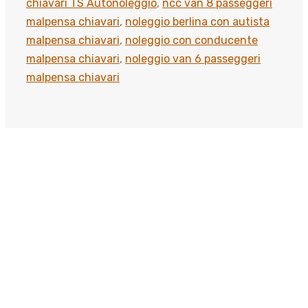
chiavari TS Autonoleggio
,
ncc van 8 passeggeri
malpensa chiavari
,
noleggio berlina con autista
malpensa chiavari
,
noleggio con conducente
malpensa chiavari
,
noleggio van 6 passeggeri
malpensa chiavari
Scopri come viaggiare
meglio
Viaggia con classe, arriva senza pensieri. Perché