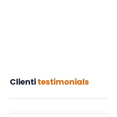
il tuo tempo è prezioso: noi lo portiamo a
destinazione.
+39 338 36 17 854
Clienti
testimonials