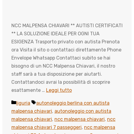
NCC MALPENSA CHIAVARI ** AUTISTI CERTIFICATI
** LA SOLUZIONE IDEALE PER OGNI TUA
ESIGENZA Trasporto privato con autista Prenota
ora Visita il sito o contattaci direttamente Phone
Envelope Whatsapp Contattaci subito se hai
bisogno di un NCC Malpensa Chiavari, il nostro
staff sarà a tua disposizione per aiutarti.
Contattandoci avrai la possibilità di scoprire
esattamente …
Leggi tutto
Categorie
Tag
liguria
autonoleggio berlina con autista
malpensa chiavari
,
autonoleggio con autista
malpensa chiavari
,
ncc malpensa chiavari
,
ncc
malpensa chiavari 7 passeggeri
,
ncc malpensa