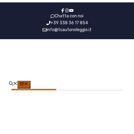
Vai
al
Chatta con noi
contenuto
+39 338 36 17 854
info@tsautonoleggio.it
NCC Malpensa
Chiavari
MENU