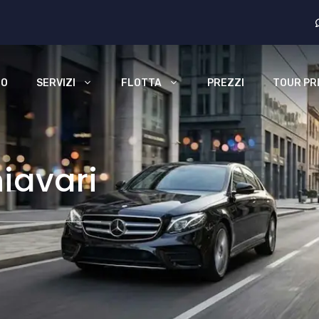
MO
SERVIZI
FLOTTA
PREZZI
TOUR PRI
iavari