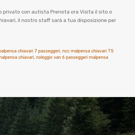
vato con autista Prenota ora Visita il sito o
ari, il nostro staff sarà a tua disposizione per
alpensa chiavari 7 passeggeri
,
ncc malpensa chiavari TS
alpensa chiavari
,
noleggio van 6 passeggeri malpensa