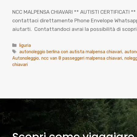
NCC MALPENSA CHIAVARI ** AUTISTI CERTIFICATI ** L
contattaci direttamente Phone Envelope Whatsapp Co
aiutarti. Contattandoci avrai la possibilità di sco
Categorie
liguria
Tag
autonoleggio berlina con autista malpensa chiavari
,
auton
Autonoleggio
,
ncc van 8 passeggeri malpensa chiavari
,
nolegg
chiavari
Scopri come viaggiare