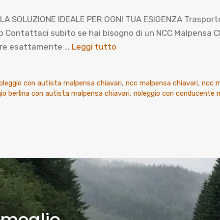
A SOLUZIONE IDEALE PER OGNI TUA ESIGENZA Trasporto pri
ntattaci subito se hai bisogno di un NCC Malpensa Chiav
prire esattamente …
Leggi tutto
oleggio con autista malpensa chiavari
,
ncc malpensa chiavari
,
ncc m
io berlina con autista malpensa chiavari
,
noleggio con conducente m
 meglio