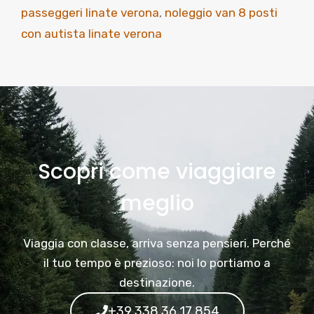
passeggeri linate verona
,
noleggio van 8 posti
con autista linate verona
Scopri come viaggiare
meglio
Viaggia con classe, arriva senza pensieri. Perché
il tuo tempo è prezioso: noi lo portiamo a
destinazione.
+39 338 36 17 854