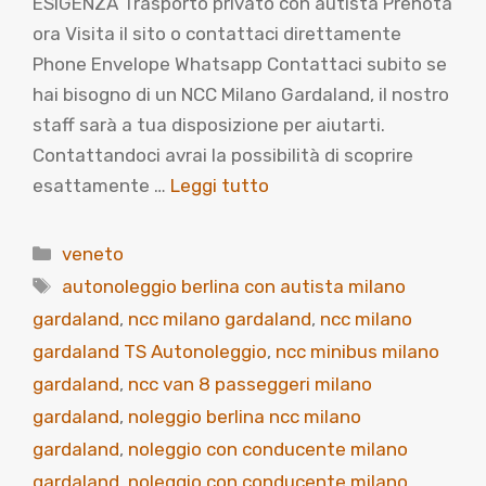
ESIGENZA Trasporto privato con autista Prenota
ora Visita il sito o contattaci direttamente
Phone Envelope Whatsapp Contattaci subito se
hai bisogno di un NCC Milano Gardaland, il nostro
staff sarà a tua disposizione per aiutarti.
Contattandoci avrai la possibilità di scoprire
esattamente …
Leggi tutto
Categorie
veneto
Tag
autonoleggio berlina con autista milano
gardaland
,
ncc milano gardaland
,
ncc milano
gardaland TS Autonoleggio
,
ncc minibus milano
gardaland
,
ncc van 8 passeggeri milano
gardaland
,
noleggio berlina ncc milano
gardaland
,
noleggio con conducente milano
gardaland
,
noleggio con conducente milano