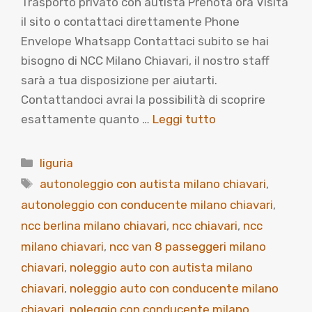
Trasporto privato con autista Prenota ora Visita
il sito o contattaci direttamente Phone
Envelope Whatsapp Contattaci subito se hai
bisogno di NCC Milano Chiavari, il nostro staff
sarà a tua disposizione per aiutarti.
Contattandoci avrai la possibilità di scoprire
esattamente quanto …
Leggi tutto
Categorie
liguria
Tag
autonoleggio con autista milano chiavari
,
autonoleggio con conducente milano chiavari
,
ncc berlina milano chiavari
,
ncc chiavari
,
ncc
milano chiavari
,
ncc van 8 passeggeri milano
chiavari
,
noleggio auto con autista milano
chiavari
,
noleggio auto con conducente milano
chiavari
,
noleggio con conducente milano