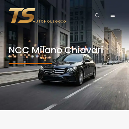
Vai
al
MENU
contenuto
NCC Milano Chiavari