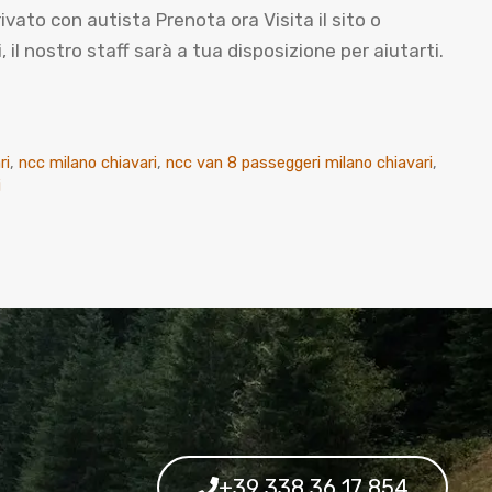
to con autista Prenota ora Visita il sito o
l nostro staff sarà a tua disposizione per aiutarti.
ri
,
ncc milano chiavari
,
ncc van 8 passeggeri milano chiavari
,
i
+39 338 36 17 854