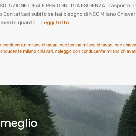
SOLUZIONE IDEALE PER OGNI TUA ESIGENZA Trasporto priva
tattaci subito se hai bisogno di NCC Milano Chiavari, i
ttamente quanto …
Leggi tutto
n conducente milano chiavari
,
ncc berlina milano chiavari
,
ncc chiava
conducente milano chiavari
,
noleggio con conducente milano chiavar
 meglio