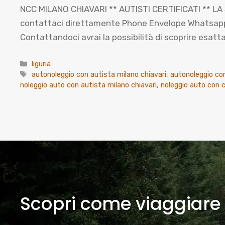
NCC MILANO CHIAVARI ** AUTISTI CERTIFICATI ** LA 
contattaci direttamente Phone Envelope Whatsapp Con
Contattandoci avrai la possibilità di scoprire esa
Categorie
liguria
Tag
autonoleggio con autista milano chiavari
,
autonoleggio co
noleggio auto con autista milano chiavari
,
noleggio auto con 
Scopri come viaggiare