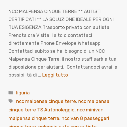
NCC MALPENSA CINQUE TERRE ** AUTISTI
CERTIFICATI ** LA SOLUZIONE IDEALE PER OGNI
TUA ESIGENZA Trasporto privato con autista
Prenota ora Visita il sito o contattaci
direttamente Phone Envelope Whatsapp
Contattaci subito se hai bisogno di un NCC
Malpensa Cinque Terre, il nostro staff sarà a tua
disposizione per aiutarti. Contattandoci avrai la
possibilità di …
Leggi tutto
Categorie
liguria
Tag
ncc malpensa cinque terre
,
ncc malpensa
cinque terre TS Autonoleggio
,
ncc minivan
malpensa cinque terre
,
ncc van 8 passeggeri
cinque terre
,
noleggio auto con autista