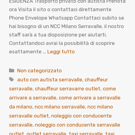
ESIGENZA Trasporto privato con autista Prenota
ora Visita il sito o contattaci direttamente
Phone Envelope Whatsapp Contattaci subito se
hai bisogno di un NCC Milano Serravalle, il nostro
staff sarà a tua disposizione per aiutarti.
Contattandoci avrai la possibilità di scoprire
esattamente …
Leggi tutto
Categorie
Non categorizzato
Tag
auto con autista serravalle
,
chauffeur
serravalle
,
chauffeur serravarre outlet
,
come
arrivare a serravalle
,
come arrivare a serravalle
da milano
,
ncc milano serravalle
,
ncc milano
serravalle outlet
,
noleggio con conducente
serravalle
,
noleggio con conducente serravalle
outlet
,
outlet serravalle
,
taxi serravalle
,
taxi