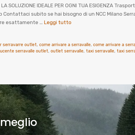
A SOLUZIONE IDEALE PER OGNI TUA ESIGENZA Trasporto pr
ntattaci subito se hai bisogno di un NCC Milano Serraval
prire esattamente …
Leggi tutto
r serravarre outlet
,
come arrivare a serravalle
,
come arrivare a serra
ucente serravalle outlet
,
outlet serravalle
,
taxi serravalle
,
taxi serr
 meglio