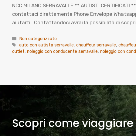
NCC MILANO SERRAVALLE ** AUTISTI CERTIFICATI ** L
contattaci direttamente Phone Envelope Whatsapp Co
aiutarti. Contattandoci avrai la possibilità di sco
Categorie
Non categorizzato
Tag
auto con autista serravalle
,
chauffeur serravalle
,
chauffeu
outlet
,
noleggio con conducente serravalle
,
noleggio con cond
Scopri come viaggiare