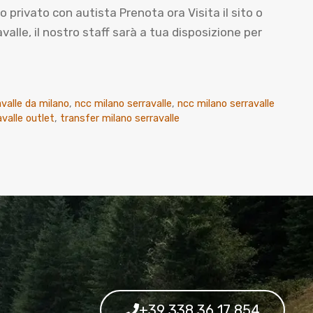
ivato con autista Prenota ora Visita il sito o
le, il nostro staff sarà a tua disposizione per
valle da milano
,
ncc milano serravalle
,
ncc milano serravalle
avalle outlet
,
transfer milano serravalle
+39 338 36 17 854