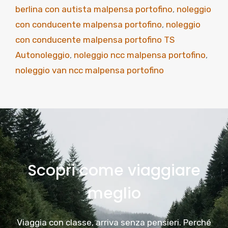
berlina con autista malpensa portofino
,
noleggio
con conducente malpensa portofino
,
noleggio
con conducente malpensa portofino TS
Autonoleggio
,
noleggio ncc malpensa portofino
,
noleggio van ncc malpensa portofino
Scopri come viaggiare
meglio
Viaggia con classe, arriva senza pensieri. Perché