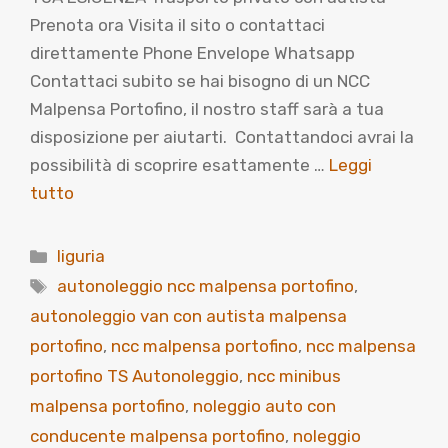
Prenota ora Visita il sito o contattaci
direttamente Phone Envelope Whatsapp
Contattaci subito se hai bisogno di un NCC
Malpensa Portofino, il nostro staff sarà a tua
disposizione per aiutarti. Contattandoci avrai la
possibilità di scoprire esattamente …
Leggi
tutto
Categorie
liguria
Tag
autonoleggio ncc malpensa portofino
,
autonoleggio van con autista malpensa
portofino
,
ncc malpensa portofino
,
ncc malpensa
portofino TS Autonoleggio
,
ncc minibus
malpensa portofino
,
noleggio auto con
conducente malpensa portofino
,
noleggio