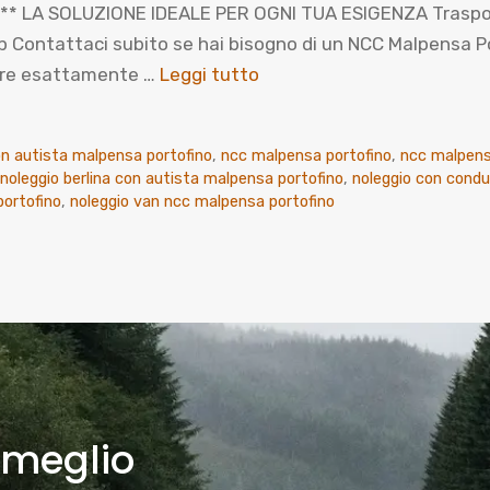
 LA SOLUZIONE IDEALE PER OGNI TUA ESIGENZA Trasporto p
ntattaci subito se hai bisogno di un NCC Malpensa Porto
prire esattamente …
Leggi tutto
n autista malpensa portofino
,
ncc malpensa portofino
,
ncc malpens
noleggio berlina con autista malpensa portofino
,
noleggio con cond
portofino
,
noleggio van ncc malpensa portofino
 meglio