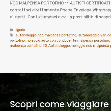
NCC MALPENSA PORTOFINO ** AUTISTI CERTIFICATI **
contattaci direttamente Phone Envelope Whatsapp Co
aiutarti. Contattandoci avrai la possibilità di sco
Categorie
liguria
Tag
autonoleggio ncc malpensa portofino
,
autonoleggio van co
portofino
,
noleggio auto con conducente malpensa portofino
,
malpensa portofino TS Autonoleggio
,
noleggio ncc malpensa 
Scopri come viaggiare