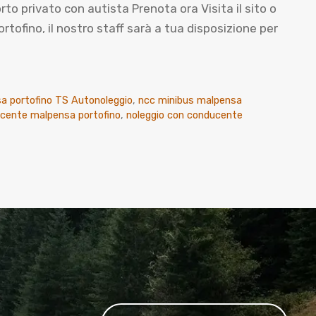
rivato con autista Prenota ora Visita il sito o
fino, il nostro staff sarà a tua disposizione per
a portofino TS Autonoleggio
,
ncc minibus malpensa
ucente malpensa portofino
,
noleggio con conducente