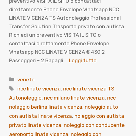
preventivo VISITA IL SITO o contattaci
direttamente Phone Envelope Whatsapp NCC
LINATE VICENZA TS Autonoleggio Professional
Transfer Solution Trasporto privato con autista
Richiedi un preventivo VISITA IL SITO o
contattaci direttamente Phone Envelope
Whatsapp NCC LINATE VICENZA € 430 2
Passeggeri – 2 Bagagli …
Leggi tutto
Categorie
veneto
Tag
ncc linate vicenza
,
ncc linate vicenza TS
Autonoleggio
,
ncc milano linate vicenza
,
ncc
noleggio berlina linate vicenza
,
noleggio auto
con autista linate vicenza
,
noleggio con autista
privato linate vicenza
,
noleggio con conducente
aeroporto linate vicenza
,
noleggio con