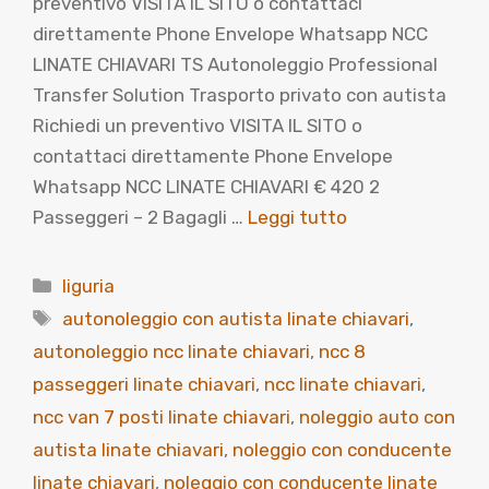
preventivo VISITA IL SITO o contattaci
direttamente Phone Envelope Whatsapp NCC
LINATE CHIAVARI TS Autonoleggio Professional
Transfer Solution Trasporto privato con autista
Richiedi un preventivo VISITA IL SITO o
contattaci direttamente Phone Envelope
Whatsapp NCC LINATE CHIAVARI € 420 2
Passeggeri – 2 Bagagli …
Leggi tutto
Categorie
liguria
Tag
autonoleggio con autista linate chiavari
,
autonoleggio ncc linate chiavari
,
ncc 8
passeggeri linate chiavari
,
ncc linate chiavari
,
ncc van 7 posti linate chiavari
,
noleggio auto con
autista linate chiavari
,
noleggio con conducente
linate chiavari
,
noleggio con conducente linate