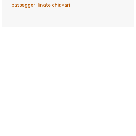
passeggeri linate chiavari
Scopri come viaggiare
meglio
Viaggia con classe, arriva senza pensieri. Perché
il tuo tempo è prezioso: noi lo portiamo a
destinazione.
+39 338 36 17 854