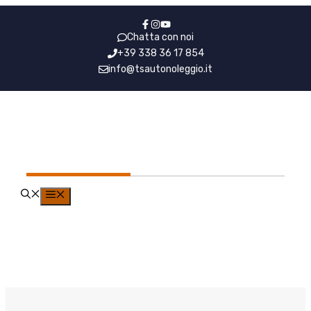
Vai
al
Chatta con noi
contenuto
+39 338 36 17 854
info@tsautonoleggio.it
NCC Linate Chiavari
MENU