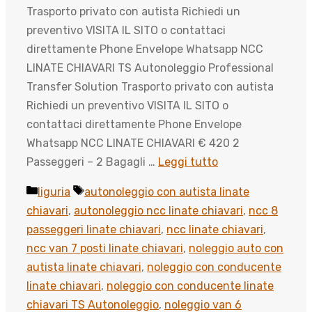
Trasporto privato con autista Richiedi un
preventivo VISITA IL SITO o contattaci
direttamente Phone Envelope Whatsapp NCC
LINATE CHIAVARI TS Autonoleggio Professional
Transfer Solution Trasporto privato con autista
Richiedi un preventivo VISITA IL SITO o
contattaci direttamente Phone Envelope
Whatsapp NCC LINATE CHIAVARI € 420 2
Passeggeri – 2 Bagagli …
Leggi tutto
Categorie
Tag
liguria
autonoleggio con autista linate
chiavari
,
autonoleggio ncc linate chiavari
,
ncc 8
passeggeri linate chiavari
,
ncc linate chiavari
,
ncc van 7 posti linate chiavari
,
noleggio auto con
autista linate chiavari
,
noleggio con conducente
linate chiavari
,
noleggio con conducente linate
chiavari TS Autonoleggio
,
noleggio van 6