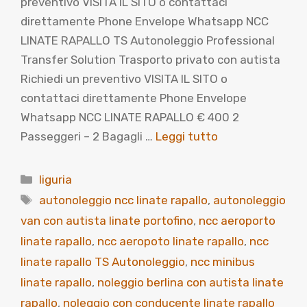
preventivo VISITA IL SITO o contattaci
direttamente Phone Envelope Whatsapp NCC
LINATE RAPALLO TS Autonoleggio Professional
Transfer Solution Trasporto privato con autista
Richiedi un preventivo VISITA IL SITO o
contattaci direttamente Phone Envelope
Whatsapp NCC LINATE RAPALLO € 400 2
Passeggeri – 2 Bagagli …
Leggi tutto
Categorie
liguria
Tag
autonoleggio ncc linate rapallo
,
autonoleggio
van con autista linate portofino
,
ncc aeroporto
linate rapallo
,
ncc aeropoto linate rapallo
,
ncc
linate rapallo TS Autonoleggio
,
ncc minibus
linate rapallo
,
noleggio berlina con autista linate
rapallo
,
noleggio con conducente linate rapallo