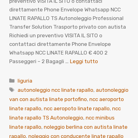
preventivo VISITA IL SITO o contattaci
direttamente Phone Envelope Whatsapp NCC
LINATE RAPALLO TS Autonoleggio Professional
Transfer Solution Trasporto privato con autista
Richiedi un preventivo VISITA IL SITO o
contattaci direttamente Phone Envelope
Whatsapp NCC LINATE RAPALLO € 400 2
Passeggeri – 2 Bagagli …
Leggi tutto
Categorie
liguria
Tag
autonoleggio ncc linate rapallo
,
autonoleggio
van con autista linate portofino
,
ncc aeroporto
linate rapallo
,
ncc aeropoto linate rapallo
,
ncc
linate rapallo TS Autonoleggio
,
ncc minibus
linate rapallo
,
noleggio berlina con autista linate
rapallo
,
noleggio con conducente linate rapallo