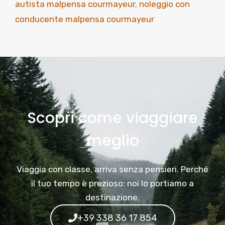
autista malpensa courmayeur
,
noleggio con
conducente malpensa courmayeur
Scopri come viaggiare
meglio
Viaggia con classe, arriva senza pensieri. Perché
il tuo tempo è prezioso: noi lo portiamo a
destinazione.
+39 338 36 17 854