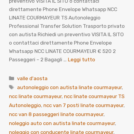
preventivo VISITA IL SITO o contattaci
direttamente Phone Envelope Whatsapp NCC
LINATE COURMAYEUR TS Autonoleggio
Professional Transfer Solution Trasporto privato
con autista Richiedi un preventivo VISITA IL SITO
o contattaci direttamente Phone Envelope
Whatsapp NCC LINATE COURMAYEUR € 520 2
Passeggeri – 2 Bagagli …
Leggi tutto
Categorie
valle d'aosta
Tag
autonoleggio con autista linate courmayeur
,
ncc linate courmayeur
,
ncc linate courmayeur TS
Autonoleggio
,
ncc van 7 posti linate courmayeur
,
ncc van 8 passeggeri linate courmayeur
,
noleggio auto con autista linate courmayeur
,
noleggio con conducente linate courmayeur
,