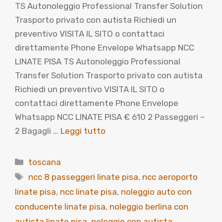
TS Autonoleggio Professional Transfer Solution
Trasporto privato con autista Richiedi un
preventivo VISITA IL SITO o contattaci
direttamente Phone Envelope Whatsapp NCC
LINATE PISA TS Autonoleggio Professional
Transfer Solution Trasporto privato con autista
Richiedi un preventivo VISITA IL SITO o
contattaci direttamente Phone Envelope
Whatsapp NCC LINATE PISA € 610 2 Passeggeri –
2 Bagagli …
Leggi tutto
Categorie
toscana
Tag
ncc 8 passeggeri linate pisa
,
ncc aeroporto
linate pisa
,
ncc linate pisa
,
noleggio auto con
conducente linate pisa
,
noleggio berlina con
autista linate pisa
,
noleggio con autista