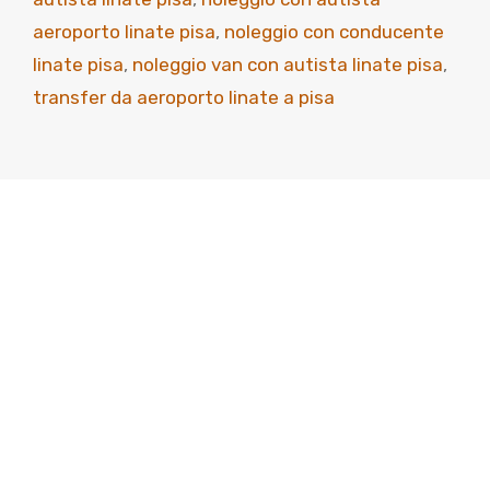
aeroporto linate pisa
,
noleggio con conducente
linate pisa
,
noleggio van con autista linate pisa
,
transfer da aeroporto linate a pisa
Scopri come viaggiare
meglio
Viaggia con classe, arriva senza pensieri. Perché
il tuo tempo è prezioso: noi lo portiamo a
destinazione.