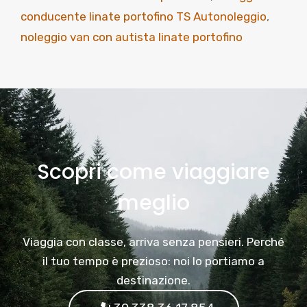
conducente linate portofino TS Autonoleggio
,
noleggio van con autista linate portofino
Scopri come viaggiare
meglio
Viaggia con classe, arriva senza pensieri. Perché
il tuo tempo è prezioso: noi lo portiamo a
destinazione.