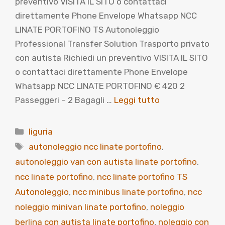
preventivo VISITA IL SITO o contattaci
direttamente Phone Envelope Whatsapp NCC
LINATE PORTOFINO TS Autonoleggio
Professional Transfer Solution Trasporto privato
con autista Richiedi un preventivo VISITA IL SITO
o contattaci direttamente Phone Envelope
Whatsapp NCC LINATE PORTOFINO € 420 2
Passeggeri – 2 Bagagli …
Leggi tutto
Categorie
liguria
Tag
autonoleggio ncc linate portofino
,
autonoleggio van con autista linate portofino
,
ncc linate portofino
,
ncc linate portofino TS
Autonoleggio
,
ncc minibus linate portofino
,
ncc
noleggio minivan linate portofino
,
noleggio
berlina con autista linate portofino
,
noleggio con