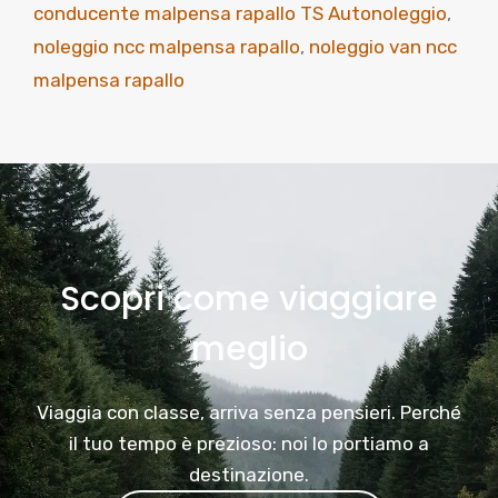
conducente malpensa rapallo TS Autonoleggio
,
noleggio ncc malpensa rapallo
,
noleggio van ncc
malpensa rapallo
Scopri come viaggiare
meglio
Viaggia con classe, arriva senza pensieri. Perché
il tuo tempo è prezioso: noi lo portiamo a
destinazione.