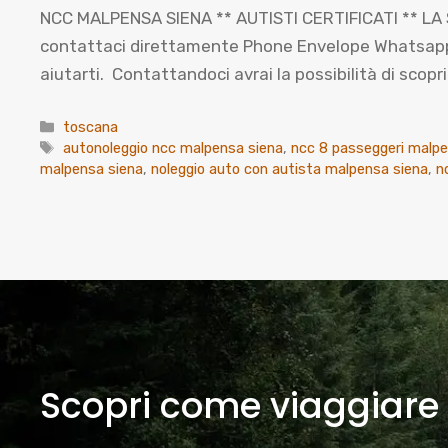
NCC MALPENSA SIENA ** AUTISTI CERTIFICATI ** LA S
contattaci direttamente Phone Envelope Whatsapp Co
aiutarti. Contattandoci avrai la possibilità di sco
Categorie
toscana
Tag
autonoleggio ncc malpensa siena
,
ncc 8 passeggeri malpe
malpensa siena
,
noleggio auto con autista malpensa siena
,
n
Scopri come viaggiare