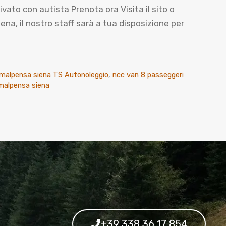
o con autista Prenota ora Visita il sito o
, il nostro staff sarà a tua disposizione per
malpensa siena TS Autonoleggio
,
ncc van 8 passeggeri
 malpensa siena
+39 338 36 17 854