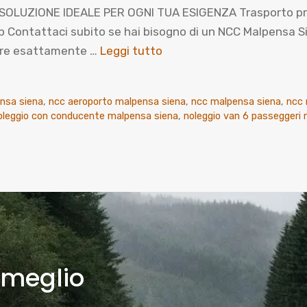
OLUZIONE IDEALE PER OGNI TUA ESIGENZA Trasporto privat
ntattaci subito se hai bisogno di un NCC Malpensa Siena
prire esattamente …
Leggi tutto
nsa siena
,
ncc aeroporto malpensa siena
,
ncc malpensa siena
,
ncc 
oleggio con conducente malpensa siena
,
noleggio van 6 passeggeri
 meglio