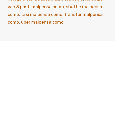
van 8 pasti malpensa como
,
shuttle malpensa
como
,
taxi malpensa como
,
transfer malpensa
como
,
uber malpensa como
Scopri come viaggiare
meglio
Viaggia con classe, arriva senza pensieri. Perché
il tuo tempo è prezioso: noi lo portiamo a
destinazione.