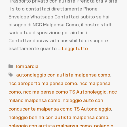
Trasporto privato con autista Prenota ora Visita
il sito o contattaci direttamente Phone
Envelope Whatsapp Contattaci subito se hai
bisogno di NCC Malpensa Como, il nostro staff
sarà a tua disposizione per aiutarti.
Contattandoci avrai la possibilità di scoprire
esattamente quanto …
Leggi tutto
Categorie
lombardia
Tag
autonoleggio con autista malpensa como
,
ncc aeroporto malpensa como
,
ncc malpensa
como
,
ncc malpensa como TS Autonoleggio
,
ncc
milano malpensa como
,
noleggio auto con
conducente malpensa como TS Autonoleggio
,
noleggio berlina con autista malpensa como
,
noleggio con autista malpensa como
,
noleggio