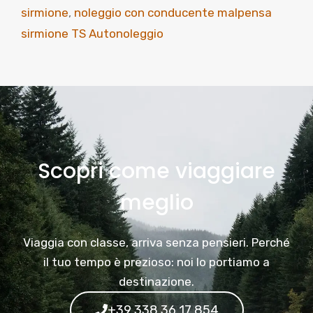
sirmione
,
noleggio con conducente malpensa
sirmione TS Autonoleggio
Scopri come viaggiare
meglio
Viaggia con classe, arriva senza pensieri. Perché
il tuo tempo è prezioso: noi lo portiamo a
destinazione.
+39 338 36 17 854