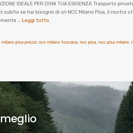
ZIONE IDEALE PER OGNI TUA ESIGENZA Trasporto privato co
ito se hai bisogno di un NCC Milano Pisa, il nostro staf
ttamente …
Leggi tutto
 milano pisa prezzi
,
ncc milano toscana
,
ncc pisa
,
ncc pisa milano
,
 meglio