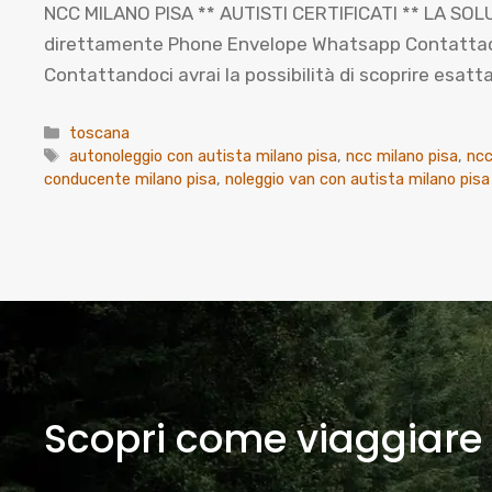
NCC MILANO PISA ** AUTISTI CERTIFICATI ** LA SOLU
direttamente Phone Envelope Whatsapp Contattaci sub
Contattandoci avrai la possibilità di scoprire esa
Categorie
toscana
Tag
autonoleggio con autista milano pisa
,
ncc milano pisa
,
ncc
conducente milano pisa
,
noleggio van con autista milano pisa
Scopri come viaggiare