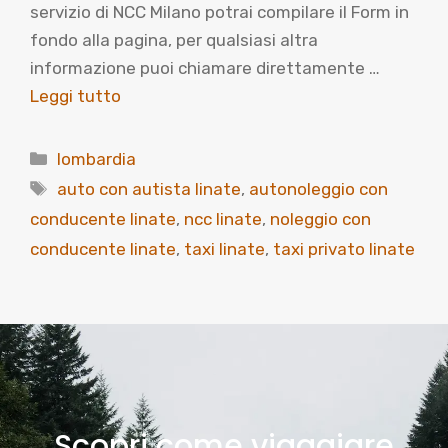
servizio di NCC Milano potrai compilare il Form in
fondo alla pagina, per qualsiasi altra
informazione puoi chiamare direttamente …
Leggi tutto
Categorie
lombardia
Tag
auto con autista linate
,
autonoleggio con
conducente linate
,
ncc linate
,
noleggio con
conducente linate
,
taxi linate
,
taxi privato linate
Scopri come viaggiare