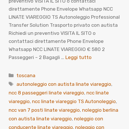
preventivo VISITA IL SITO o contattaci
direttamente Phone Envelope Whatsapp NCC
LINATE VIAREGGIO TS Autonoleggio Professional
Transfer Solution Trasporto privato con autista
Richiedi un preventivo VISITA IL SITO o
contattaci direttamente Phone Envelope
Whatsapp NCC LINATE VIAREGGIO € 580 2
Passeggeri – 2 Bagagli …
Leggi tutto
Categorie
toscana
Tag
autonoleggio con autista linate viareggio
,
ncc 8 passeggeri linate viareggio
,
ncc linate
viareggio
,
ncc linate viareggio TS Autonoleggio
,
ncc van 7 posti linate viareggio
,
noleggio berlina
con autista linate viareggio
,
noleggio con
conducente linate viareggio
,
noleggio con