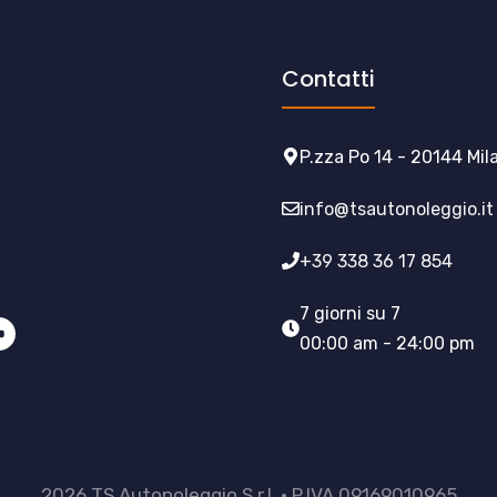
Contatti
P.zza Po 14 - 20144 Mil
info@tsautonoleggio.it
+39 338 36 17 854
7 giorni su 7
00:00 am - 24:00 pm
2026 TS Autonoleggio S.r.l. • P.IVA 09169010965