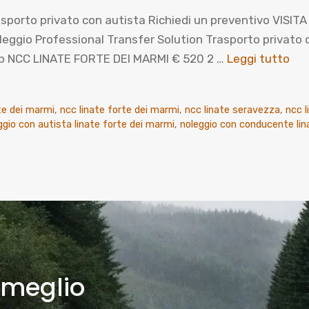
sporto privato con autista Richiedi un preventivo VISIT
io Professional Transfer Solution Trasporto privato con
p NCC LINATE FORTE DEI MARMI € 520 2 …
Leggi tutto
te dei marmi
,
ncc linate forte dei marmi
,
ncc linate seravezza
,
ncc 
ggio con autista linate forte dei marmi
,
noleggio con conducente lin
 meglio