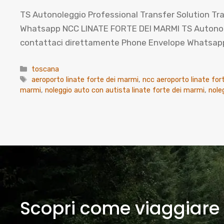
TS Autonoleggio Professional Transfer Solution Tra
Whatsapp NCC LINATE FORTE DEI MARMI TS Autonolegg
contattaci direttamente Phone Envelope Whatsap
Categorie
toscana
Tag
aeroporto linate forte dei marmi
,
ncc aeroporto linate for
marmi
,
noleggio auto con autista linate forte dei marmi
,
nole
Scopri come viaggiare