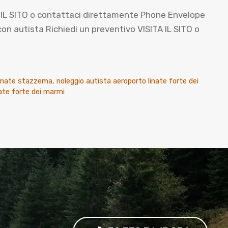
A IL SITO o contattaci direttamente Phone Envelope
 autista Richiedi un preventivo VISITA IL SITO o
linate stazzema
,
noleggio autista aeroporto linate forte dei
ate forte dei marmi