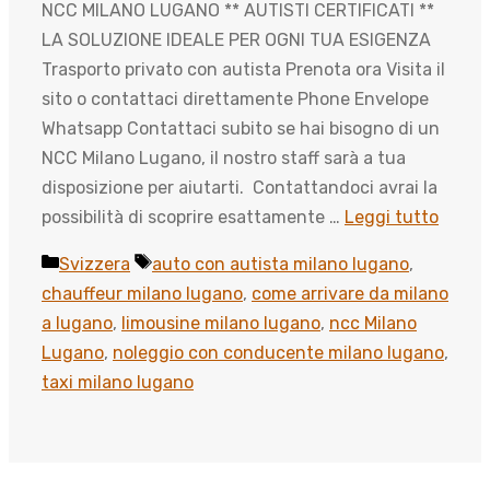
NCC MILANO LUGANO ** AUTISTI CERTIFICATI **
LA SOLUZIONE IDEALE PER OGNI TUA ESIGENZA
Trasporto privato con autista Prenota ora Visita il
sito o contattaci direttamente Phone Envelope
Whatsapp Contattaci subito se hai bisogno di un
NCC Milano Lugano, il nostro staff sarà a tua
disposizione per aiutarti. Contattandoci avrai la
possibilità di scoprire esattamente …
Leggi tutto
Categorie
Tag
Svizzera
auto con autista milano lugano
,
chauffeur milano lugano
,
come arrivare da milano
a lugano
,
limousine milano lugano
,
ncc Milano
Lugano
,
noleggio con conducente milano lugano
,
taxi milano lugano