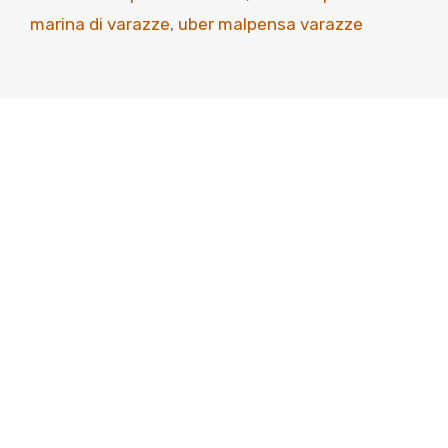
marina di varazze
,
uber malpensa varazze
Scopri come viaggiare
meglio
Viaggia con classe, arriva senza pensieri. Perché
il tuo tempo è prezioso: noi lo portiamo a
destinazione.
+39 338 36 17 854