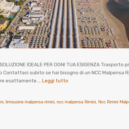
SOLUZIONE IDEALE PER OGNI TUA ESIGENZA Trasporto priva
ntattaci subito se hai bisogno di un NCC Malpensa Rimin
prire esattamente …
Leggi tutto
ni
,
limousine malpensa rimini
,
ncc malpensa Rimini
,
Ncc Rimini Mal