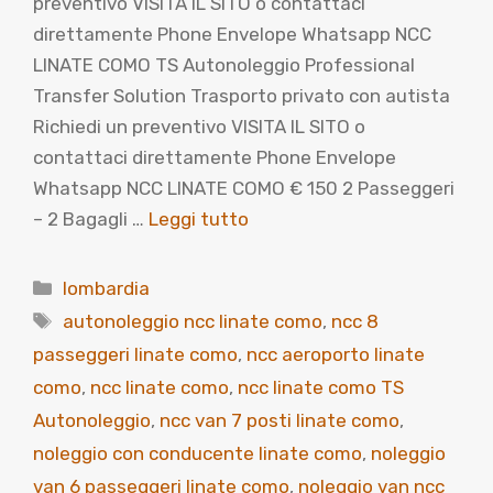
preventivo VISITA IL SITO o contattaci
direttamente Phone Envelope Whatsapp NCC
LINATE COMO TS Autonoleggio Professional
Transfer Solution Trasporto privato con autista
Richiedi un preventivo VISITA IL SITO o
contattaci direttamente Phone Envelope
Whatsapp NCC LINATE COMO € 150 2 Passeggeri
– 2 Bagagli …
Leggi tutto
Categorie
lombardia
Tag
autonoleggio ncc linate como
,
ncc 8
passeggeri linate como
,
ncc aeroporto linate
como
,
ncc linate como
,
ncc linate como TS
Autonoleggio
,
ncc van 7 posti linate como
,
noleggio con conducente linate como
,
noleggio
van 6 passeggeri linate como
,
noleggio van ncc