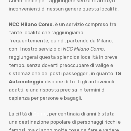
Como ideale per raggiungere senza ritardi e/o
inconvenienti di nessun genere questa località.
NCC Milano Como
, è un servizio compreso tra
tante località che raggiungiamo
frequentemente, quindi, partendo da Milano,
con il nostro servizio di
NCC Milano Como
,
raggiungerai questa splendida località in breve
tempo, senza doverti preoccupare di valige e
sistemazione dei posti passeggeri, in quanto
TS
Autonoleggio
dispone di tutti gli autoveicoli
adatti, e una risposta precisa in termini di
capienza per persone e bagagli.
La città di
Como
, per centinaia di anni è stata
una destinazione popolare di personaggi ricchi e
famosi, ma ci sono molte cose da fare e vedere